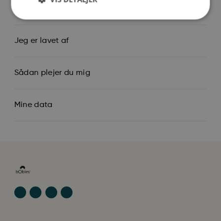
Så stor er jeg
Jeg er lavet af
Sådan plejer du mig
Mine data