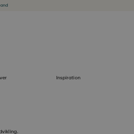
land
ver
Inspiration
dvikling.