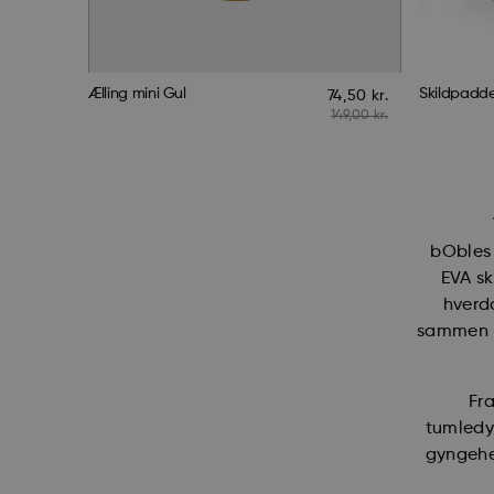
Ælling mini Gul
Skildpadd
74,50
kr.
149,00
kr.
bObles 
EVA sk
hverd
sammen b
Fra
tumledy
gyngehes