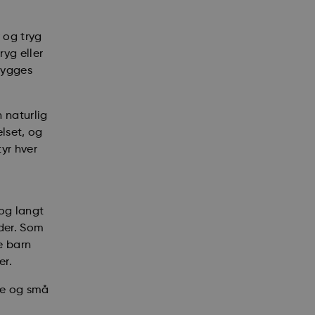
 og tryg
yg eller
 bygges
 naturlig
lset, og
tyr hver
 og langt
der. Som
e barn
er.
se og små