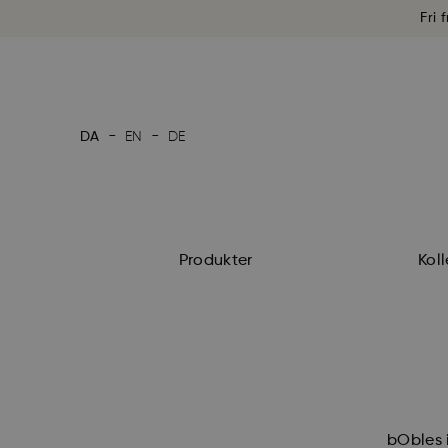
Fri 
-
-
DA
EN
DE
Produkter
Koll
bObles i