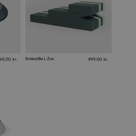
Krokodille L Zoo
49,00
kr.
899,00
kr.