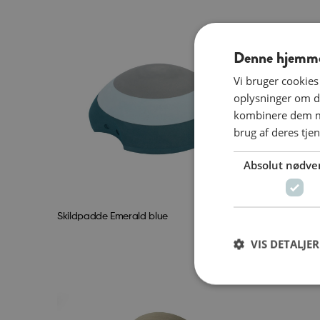
Denne hjemmes
Vi bruger cookies 
oplysninger om d
kombinere dem me
brug af deres tjen
Absolut nødve
Skildpadde Emerald blue
Elefant M 
849,00
kr.
VIS DETALJER