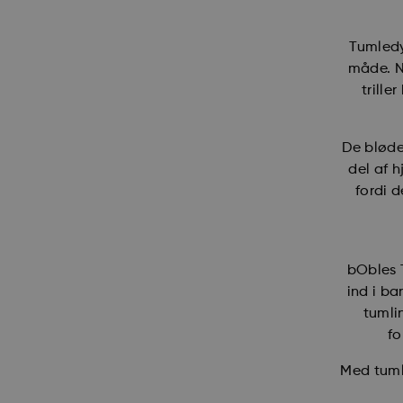
Tumledy
måde. N
trille
De bløde
del af 
fordi d
bObles T
ind i b
tumli
fo
Med tuml