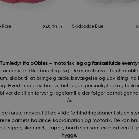
e Rose
Skildpadde Blue
849,00
kr.
8
Tumledyr fra bObles – motorisk leg og fantasifulde eventy
Tumledyr er ikke bare legetøj. De er motoriske tumlemøbler
um, skabt til at bringe glæde, bevægelse og udvikling ind 
ag. Hvert tumledyr har sin helt egen personlighed og funkti
liver de til en farverig legefamilie der følger barnet gen
år.
 de første maverul til de vilde forhindringsbaner i stuen sty
rene barnets balance, koordination og motorik. De kan br
t, vippe, skammel, trappe, bord eller som en blød ven til
hygge.