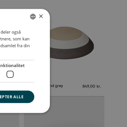
×
i deler også
ENGLISH
rtnere, som kan
DANISH
dsamlet fra din
GERMAN
nktionalitet
Skildpadde Sand grey
99,00
kr.
849,00
kr.
EPTER ALLE