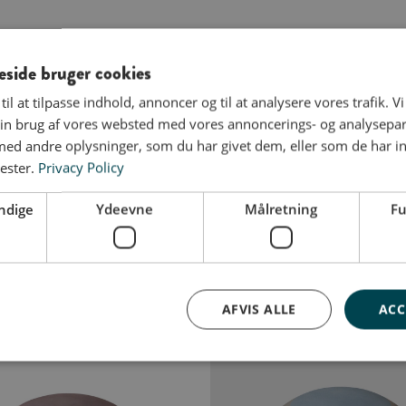
ide bruger cookies
til at tilpasse indhold, annoncer og til at analysere vores trafik. V
in brug af vores websted med vores annoncerings- og analysepa
d andre oplysninger, som du har givet dem, eller som de har in
ester.
Privacy Policy
ndige
Ydeevne
Målretning
Fu
Dusty rose
Elefant M Ocean
999,00
kr.
9
AFVIS ALLE
ACC