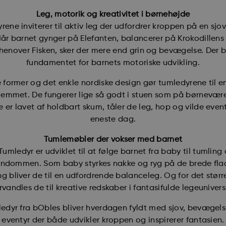
Leg, motorik og kreativitet i børnehøjde
rene inviterer til aktiv leg der udfordrer kroppen på en sjov
år barnet gynger på Elefanten, balancerer på Krokodillens r
r henover Fisken, sker der mere end grin og bevægelse. Der
fundamentet for barnets motoriske udvikling.
 former og det enkle nordiske design gør tumledyrene til en
hjemmet. De fungerer lige så godt i stuen som på børnevære
e er lavet af holdbart skum, tåler de leg, hop og vilde even
eneste dag.
Tumlemøbler der vokser med barnet
umledyr er udviklet til at følge barnet fra baby til tumling
arndommen. Som baby styrkes nakke og ryg på de brede fla
ng bliver de til en udfordrende balanceleg. Og for det størr
rvandles de til kreative redskaber i fantasifulde legeunivers
edyr fra bObles bliver hverdagen fyldt med sjov, bevægel
eventyr der både udvikler kroppen og inspirerer fantasien.