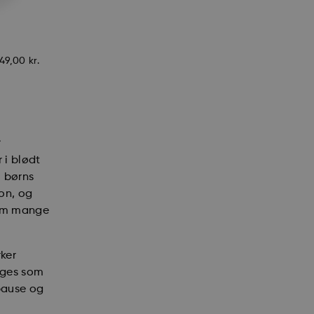
49,00
kr.
r
 i blødt
i børns
on, og
nem mange
rker
uges som
 pause og