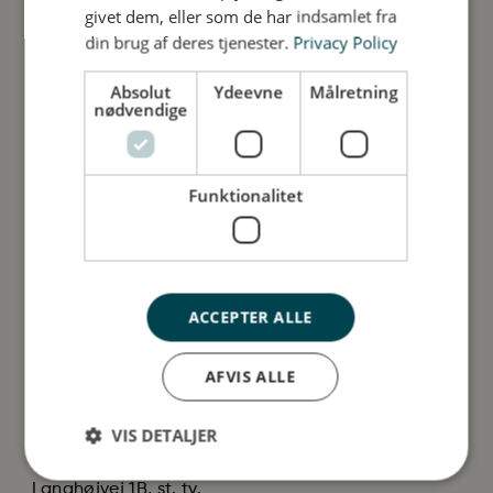
givet dem, eller som de har indsamlet fra
din brug af deres tjenester.
Privacy Policy
Absolut
Ydeevne
Målretning
nødvendige
Kundeservice
Informationer
Om os
Handelsbetingelser
FAQ
Privatlivspolitik og
Funktionalitet
Bliv forhandler
cookies
Black Friday
Cookiepolitik
Materiale
Fra virksomheden
ACCEPTER ALLE
Produkttilbagekaldelse
AFVIS ALLE
Kontakt
VIS DETALJER
DDI Group ApS, C/O
Christian Bendtsen
Langhøjvej 1B, st. tv.