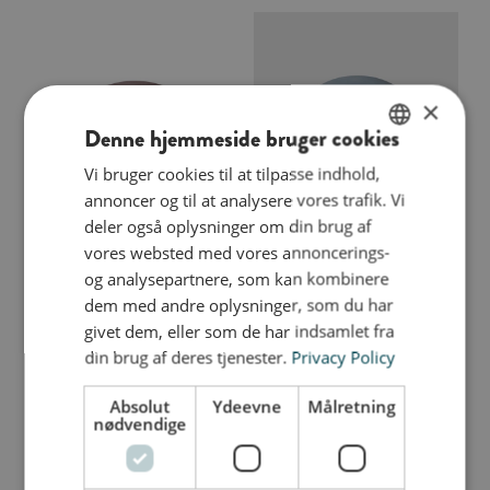
×
Denne hjemmeside bruger cookies
Vi bruger cookies til at tilpasse indhold,
ENGLISH
annoncer og til at analysere vores trafik. Vi
DANISH
deler også oplysninger om din brug af
Skildpadde Vintage Rose
Skildpadde Cloudy blue
GERMAN
vores websted med vores annoncerings-
849,00
kr.
849,00
kr.
og analysepartnere, som kan kombinere
Tilføj til kurv
Tilføj til kurv
dem med andre oplysninger, som du har
givet dem, eller som de har indsamlet fra
din brug af deres tjenester.
Privacy Policy
Absolut
Ydeevne
Målretning
nødvendige