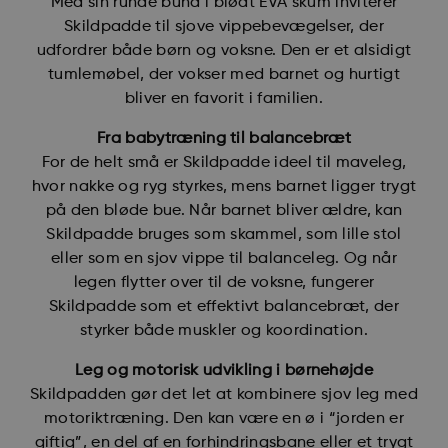
Med sin runde bund i blødt EVA skum inviterer
Skildpadde til sjove vippebevægelser, der
udfordrer både børn og voksne. Den er et alsidigt
tumlemøbel, der vokser med barnet og hurtigt
bliver en favorit i familien.
Fra babytræning til balancebræt
For de helt små er Skildpadde ideel til maveleg,
hvor nakke og ryg styrkes, mens barnet ligger trygt
på den bløde bue. Når barnet bliver ældre, kan
Skildpadde bruges som skammel, som lille stol
eller som en sjov vippe til balanceleg. Og når
legen flytter over til de voksne, fungerer
Skildpadde som et effektivt balancebræt, der
styrker både muskler og koordination.
Leg og motorisk udvikling i børnehøjde
Skildpadden gør det let at kombinere sjov leg med
motoriktræning. Den kan være en ø i “jorden er
giftig”, en del af en forhindringsbane eller et trygt