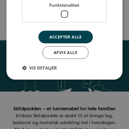
Funktionalitet
Skildpadde Rose
Skildpadde Blue
849,00
kr.
849,00
kr.
Tilføj til kurv
Tilføj til kurv
ACCEPTER ALLE
AFVIS ALLE
VIS DETALJER
Skildpadden – et tumlemøbel for hele familien
bObles Skildpadde er skabt til at bringe leg,
balance og motorisk udvikling ind i hverdagen.