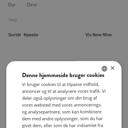
Dyr
Dino
Vis flere filtre
Sortér
×
Denne hjemmeside bruger cookies
Vi bruger cookies til at tilpasse indhold,
ENGLISH
annoncer og til at analysere vores trafik. Vi
DANISH
deler også oplysninger om din brug af
GERMAN
vores websted med vores annoncerings-
Dino Vintage rose
1.599,00
kr.
og analysepartnere, som kan kombinere
Tilføj til kurv
dem med andre oplysninger, som du har
givet dem, eller som de har indsamlet fra