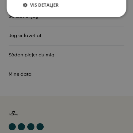
VIS DETALJER
Så stor er jeg
Jeg er lavet af
Sådan plejer du mig
Mine data