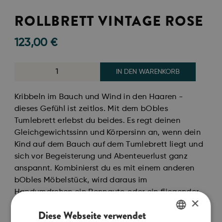
ROLLBRETT VINTAGE ROSE
123,00
€
IN DEN WARENKORB
Kribbeln im Bauch und Wind in den Haaren -
dieses Gefühl ist zeitlos. Mit dem bObles
Tumlebrett erlebst du beides. Es regt deinen
Gleichgewichtssinn und Körpersinn an, wenn dein
Kind auf dem Bauch auf dem Tumlebrett liegt und
sich vor Begeisterung und Abenteuerlust ganz
anspannt. Kombinierst du es mit einem anderen
bObles Möbelstück, wird daraus im
Handumdrehen ein Rennauto oder ein fliegender
×
Teppich. Selbst die Kleinsten flitzen zwischen
Diese Webseite verwendet
Mama, Papa und Großeltern hin und her, während