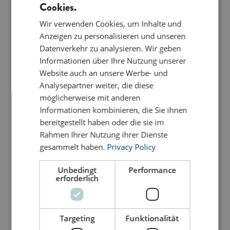
Cookies.
das Huhn hilft, den Kopf zu heben und dabei für
ENGLISH
Nähe und Blickkontakt sorgt. Oder du setzt einen
Wir verwenden Cookies, um Inhalte und
DANISH
Elefanten hinter dein sitzendes Baby, das plötzlich
Anzeigen zu personalisieren und unseren
in einem superschnellen Auto sitzt. Je älter dein
GERMAN
Datenverkehr zu analysieren. Wir geben
Kind wird, desto rasanter wird das bObles Auto.
Informationen über Ihre Nutzung unserer
Der rutschfeste EVA Schaum lädt dazu ein, der
Website auch an unsere Werbe- und
Fantasie freien Lauf zu lassen. Kleine Kinder lieben
Analysepartner weiter, die diese
es, Spielzeug oder Geschirr zu transportieren,
möglicherweise mit anderen
wenn sie beim Tischdecken helfen dürfen. Größere
Informationen kombinieren, die Sie ihnen
Kinder genießen es, sich aus eigener Kraft
bereitgestellt haben oder die sie im
fortzubewegen - auf dem Bauch mit den Armen
Rahmen Ihrer Nutzung ihrer Dienste
oder auf dem Po mit den Beinen. Diese Bewegung
gesammelt haben.
Privacy Policy
ist perfekt, um die Oberschenkelrückseiten zu
stärken und zu trainieren.
Unbedingt
Performance
erforderlich
Maße: H 6 cm x L 55 cm x B 25 cm
Da alle unsere Tummelmöbel von Hand gefertigt
Targeting
Funktionalität
werden, ist keines genau gleich. Es kann daher zu