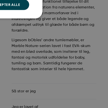
en smuk og multifunktionel tilføjelse til dit
EPTER ALLE
hjem. Med inspiration fra naturens elementer,
smelter de varme marmorfarver ind i
indretningen og giver et både legende og
afdæmpet udtryk til glæde for både børn og
forældre.
Ligesom bObles’ andre tumlemøbler, er
Marble Nature-serien lavet i fast EVA-skum
med en blød overlade, som inviterer til leg,
fantasi og motorisk udfoldelse for baby,
tumling og barn. Samtidig fungerer de
fantastisk som interiør til hele hjemmet.
Så stor er jeg
Jeg er lavet af