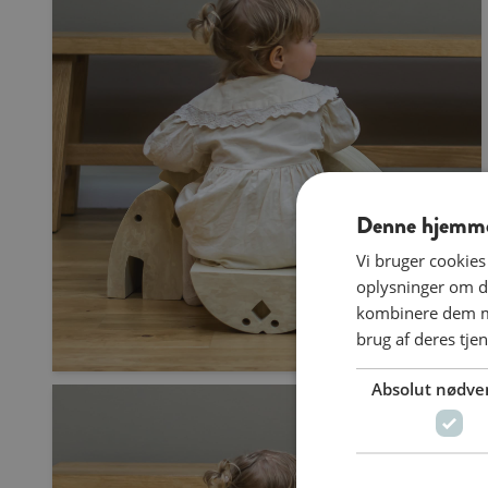
Denne hjemmes
Vi bruger cookies 
oplysninger om d
kombinere dem me
brug af deres tjen
Absolut nødve