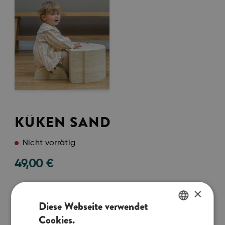
KÜKEN SAND
Nicht vorrätig
49,00
€
×
IN DEN WARENKORB
Diese Webseite verwendet
Cookies.
Das bObles Küken hat viele verschiedene
ENGLISH