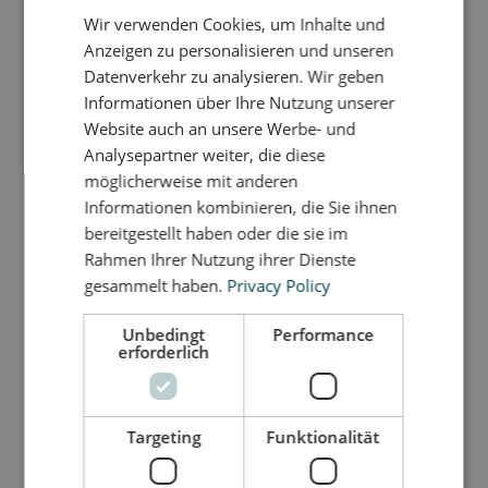
Funktionen für spaßige Spielzeit.
Wir verwenden Cookies, um Inhalte und
DANISH
Der Säugling kann auf dem Bauch liegen und das
Anzeigen zu personalisieren und unseren
Küken umarmen, während sein Nacken und Rücken
GERMAN
Datenverkehr zu analysieren. Wir geben
trainiert werden. Das Kind kann auch mit den
Informationen über Ihre Nutzung unserer
Armen flattern und von einer Seite zur anderen
Website auch an unsere Werbe- und
fliegen.
Analysepartner weiter, die diese
Ein Balancespiel auf einem oder beiden Beinen auf
möglicherweise mit anderen
dem schaukelnden Küken macht Spaß - für ältere
Informationen kombinieren, die Sie ihnen
Kinder ebenso wie für Erwachsene.
bereitgestellt haben oder die sie im
Das Küken liebt es, beklettert zu werden - und
Rahmen Ihrer Nutzung ihrer Dienste
aktiviert das Gleichgewichtsvermögen, egal ob du
gesammelt haben.
Privacy Policy
groß oder klein bist.
Unbedingt
Performance
Maße: H 11 x L 26 cm x B 24 cm
erforderlich
Da alle unsere Spielmöbel von Hand gefertigt
werden, ist keines genau gleich. Es kann daher zu
Targeting
Funktionalität
leichten Größenabweichungen kommen.
Der rutschfeste EVA-Schaum ist weich, leicht zu