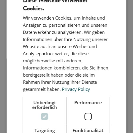
Diese Webseite verwendet
Cookies.
ENGLISH
Wir verwenden Cookies, um Inhalte und
DANISH
Anzeigen zu personalisieren und unseren
GERMAN
Sortieren
Datenverkehr zu analysieren. Wir geben
Informationen über Ihre Nutzung unserer
Weitere Filter anzeigen
Website auch an unsere Werbe- und
Analysepartner weiter, die diese
Es wurden keine
möglicherweise mit anderen
Produkte gefunden, die
Informationen kombinieren, die Sie ihnen
deiner Auswahl
bereitgestellt haben oder die sie im
entsprechen.
Rahmen Ihrer Nutzung ihrer Dienste
gesammelt haben.
Privacy Policy
Press Play
Unbedingt
Performance
erforderlich
Jedes Element der Kollektion ist so gestaltet, dass
es zu lustigen und anregenden Aktivitäten
inspiriert, bei denen sich der Körper entfalten kann.
Targeting
Funktionalität
Die Taumeltiere laden zu Spielen ein, die sowohl