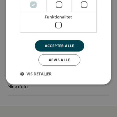
siddes på byens tage og leges kreativt med de
forskellige Town-dele, så barnet kan bygge sin
Funktionalitet
egen lille by.
Så stor er jeg
ACCEPTER ALLE
Jeg er lavet af
AFVIS ALLE
Sådan plejer du mig
VIS DETALJER
Mine data