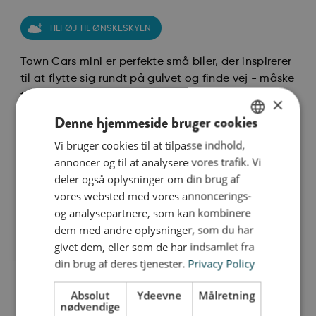
TILFØJ TIL ØNSKESKYEN
Town Cars mini er perfekte små biler, der inspirerer
til at flytte sig rundt på gulvet og finde vej - måske
til mormors hus eller bedstevennens. Brug dem
×
alene, sammen med tumlegulvet med vejbaner og
Denne hjemmeside bruger cookies
sammen med andre Town-dele. Town er perfekt til
Vi bruger cookies til at tilpasse indhold,
ENGLISH
både aleneleg og sammen med andre. Det
annoncer og til at analysere vores trafik. Vi
stimulerer både fantasi og motorik, samtidig med
DANISH
deler også oplysninger om din brug af
at den giver anledning til samtale mellem barn og
GERMAN
vores websted med vores annoncerings-
voksen om barnets plads i verden, det nære miljø,
og analysepartnere, som kan kombinere
trafikregler, m.v. Town forener alt det bedste fra
dem med andre oplysninger, som du har
vores klassiske designs med en ekstra dimension.
givet dem, eller som de har indsamlet fra
Town-kollektionen er skabt til familiens lille
din brug af deres tjenester.
Privacy Policy
arkitekt som en hyldest i børnehøjde til Norden og
Absolut
Ydeevne
Målretning
de nordiske byer København, Stockholm, Oslo,
nødvendige
Helsinki og Tórshavn. Her kan tumles, vippes og