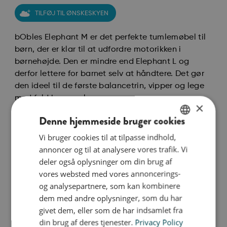
TILFØJ TIL ØNSKESKYEN
bObles Elephant M er det perfekte tumlemøbel til
børn, der er klar til at udfordre motorikken i
børnehøjde. Den er mindre end Elephant L og
derfor lettere for barnet selv at håndtere. Det gør
den ideel til de første balancetrin, vipper og lege
med fuld bevægelse.
×
Denne hjemmeside bruger cookies
Babyen kan ligge hen over Elefantens runding og
styrke nakkemusklerne eller placeres i buen, når
Vi bruger cookies til at tilpasse indhold,
ENGLISH
Elefanten vendes om, og få stimuleret ryg og
annoncer og til at analysere vores trafik. Vi
DANISH
balancesans gennem vuggende bevægelser. Når
deler også oplysninger om din brug af
barnet bliver ældre, er Elephant M nem at rejse sig
GERMAN
vores websted med vores annoncerings-
op ad og fungerer som både stol, skammel og
og analysepartnere, som kan kombinere
vippe i dagligdagen. Den skridsikre overflade i
dem med andre oplysninger, som du har
blødt EVA-skum gør den tryg at bruge og nem at
givet dem, eller som de har indsamlet fra
flytte rundt på, selv for små hænder og fødder.
din brug af deres tjenester.
Privacy Policy