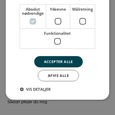
Uanset om der skal børstes tænder, bages boller
Absolut
Ydeevne
Målretning
eller leges tumlebane, passer Elephant M naturligt
nødvendige
ind i hele hjemmet. Den ikoniske form er ikke kun
funktionel, men også dekorativ i indretningen.
Funktionalitet
Mål: H 21 x L 37 x B 16 cm
Da alle vores tumlemøbler er håndlavede, kan der
forekomme mindre variationer i størrelsen.
ACCEPTER ALLE
Så stor er jeg
AFVIS ALLE
Jeg er lavet af
VIS DETALJER
Sådan plejer du mig