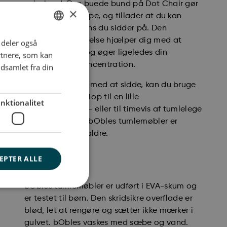
spisebord. Den buede bund på Dot Chair gør
×
det muligt at vippe, og tillader at du kan
bevæge dig, mens du sidder på. Den
naturlige bevægelse hjælper dig med at
i deler også
ENGLISH
styrke kroppen, og øger ligeledes din
rtnere, som kan
DANISH
kreativitet og koncentration.
dsamlet fra din
GERMAN
Når du er færdig med at sidde, kan du bruge
Dot Stol og Dot Top til en lille
nktionalitet
hjemmetræning - eller til timevis af tumlelege
med din familie. bObles tumlemøbler er
designet til alle aldre.
Størrelse:
EPTER ALLE
H14 x Ø30 cm
bObles tumlemøbler er udført i EVA-skum og
er testet til børn. Den skridsikre overflade er
blød, let at rengøre og sætter ikke mærker i
gulvet. bObles vaskes med sæbe og vand.