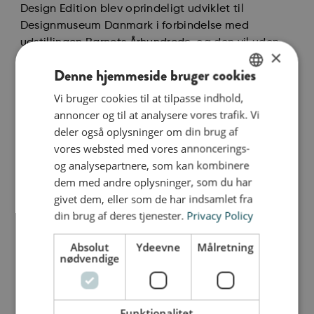
Design Edition blev oprindeligt udviklet til
Designmuseum Danmark i forbindelse med
udstillingen Barnets Århundrede, og den vil uden
×
tvivl være hjemmets mest æstetiske og
Denne hjemmeside bruger cookies
funktionelle møbel.
Vi bruger cookies til at tilpasse indhold,
ENGLISH
bObles Design Edition fås i tre højder: 36 cm, 24
annoncer og til at analysere vores trafik. Vi
DANISH
cm og 12 cm. Både samlet og hver for sig sætter
deler også oplysninger om din brug af
de gang i fantasien, bevægelsen og legen.
GERMAN
vores websted med vores annoncerings-
og analysepartnere, som kan kombinere
For familiens mindste er Design Edition i alle tre
dem med andre oplysninger, som du har
højder en drøm. Den kravlende baby vil elske, at
givet dem, eller som de har indsamlet fra
stuegulvet forvandles fra en kedelig ørkenvandring
din brug af deres tjenester.
Privacy Policy
til en baby-agilitybane med et hav af muligheder
at kravle rundt om, op på og igennem. Når der er
Absolut
Ydeevne
Målretning
afstande og højder at forholde sig til, stimuleres
nødvendige
babys kropsbevidsthed.
Funktionalitet