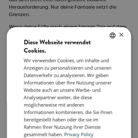
aus dem Brett eine noch größere Balance-
Herausforderung. Nur deine Fantasie setzt die
Grenzen.
Wenn deine Füße nach einem langen Tag auf dem
×
Spielplatz oder im Büro müde sind, sind die Step
Diese Webseite verwendet
Stones perfekt für eine kleine Fußmassage. Leg sie
Cookies.
einfach in die Küche, während du aufräumst, und
ENGLISH
genieße den weichen Druck unter deinen
Wir verwenden Cookies, um Inhalte und
DANISH
Fußsohlen. Die Step Stones passen perfekt in kleine
Anzeigen zu personalisieren und unseren
Kinderhände und lassen sich leicht greifen.
GERMAN
Datenverkehr zu analysieren. Wir geben
Informationen über Ihre Nutzung unserer
Die bObles Möbel in den Marble-Nature-Farben
Website auch an unsere Werbe- und
sind eine stilvolle und vielseitige Ergänzung für
Analysepartner weiter, die diese
dein Zuhause. Die warmen Marmortöne, inspiriert
möglicherweise mit anderen
von den Elementen der Natur, fügen sich
Informationen kombinieren, die Sie ihnen
harmonisch in deine Einrichtung ein und schaffen
bereitgestellt haben oder die sie im
eine ruhige, spielerische Atmosphäre - zur Freude
Rahmen Ihrer Nutzung ihrer Dienste
von Klein und Groß.
gesammelt haben.
Privacy Policy