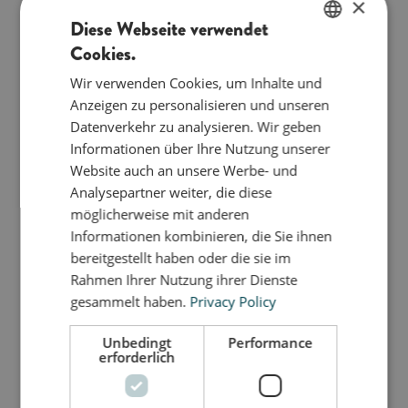
×
IN DEN WARENKORB
Diese Webseite verwendet
Cookies.
ENGLISH
Mach dich bereit für Balancespaß. Die bObles Step
Wir verwenden Cookies, um Inhalte und
Stones sind voller motorischer Unterhaltung für die
DANISH
Anzeigen zu personalisieren und unseren
ganze Familie. Sie schlagen fast jedes andere
GERMAN
Datenverkehr zu analysieren. Wir geben
Spielzeug, wenn Kinder Bewegungsparcours bauen
Informationen über Ihre Nutzung unserer
oder "Der Boden ist Lava" spielen. Stell einen Step
Website auch an unsere Werbe- und
Stone unter ein beliebiges bObles Möbelstück und
Analysepartner weiter, die diese
schon wird aus dem Krokodil ein Rodeo-Tier oder
möglicherweise mit anderen
aus dem Brett eine noch größere Balance-
Informationen kombinieren, die Sie ihnen
Herausforderung. Nur deine Fantasie setzt die
bereitgestellt haben oder die sie im
Grenzen.
Rahmen Ihrer Nutzung ihrer Dienste
Wenn deine Füße nach einem langen Tag auf dem
gesammelt haben.
Privacy Policy
Spielplatz oder im Büro müde sind, sind die Step
Unbedingt
Performance
Stones perfekt für eine kleine Fußmassage. Leg sie
erforderlich
einfach in die Küche, während du aufräumst, und
genieße den weichen Druck unter deinen
Fußsohlen. Die Step Stones passen perfekt in kleine