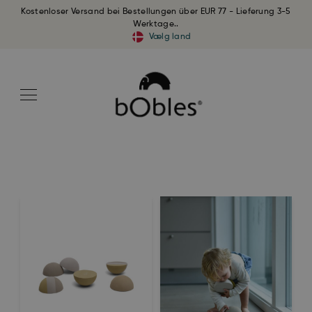
Kostenloser Versand bei Bestellungen über EUR 77 - Lieferung 3-5
Werktage..
Vælg land