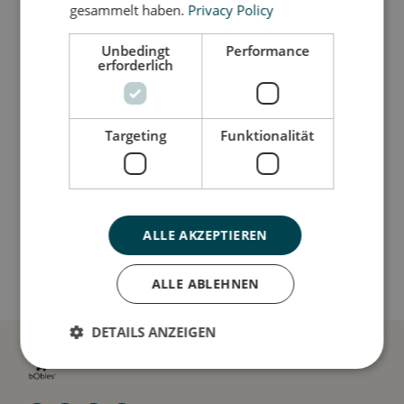
gesammelt haben.
Privacy Policy
kleine Stadt bauen kann.
Unbedingt
Performance
erforderlich
Så stor er jeg
Targeting
Funktionalität
Jeg er lavet af
Sådan plejer du mig
ALLE AKZEPTIEREN
Mine data
ALLE ABLEHNEN
DETAILS ANZEIGEN