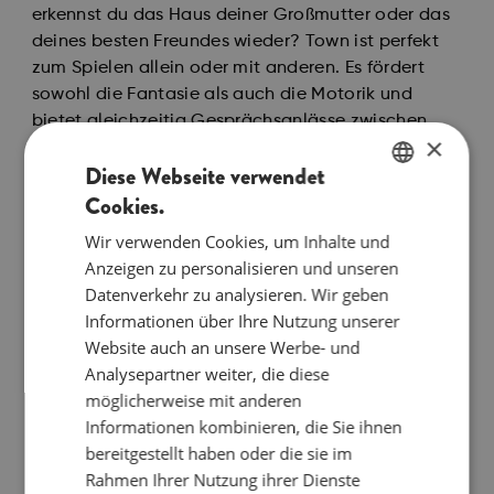
erkennst du das Haus deiner Großmutter oder das
deines besten Freundes wieder? Town ist perfekt
zum Spielen allein oder mit anderen. Es fördert
sowohl die Fantasie als auch die Motorik und
bietet gleichzeitig Gesprächsanlässe zwischen
×
Kind und Erwachsenem über seinen Platz in der
Diese Webseite verwendet
Welt, seine Umgebung, Verkehrsregeln und vieles
Cookies.
mehr. Town vereint alles Gute aus unseren
ENGLISH
klassischen Designs mit einer zusätzlichen
Wir verwenden Cookies, um Inhalte und
DANISH
Dimension.
Anzeigen zu personalisieren und unseren
GERMAN
Datenverkehr zu analysieren. Wir geben
Die Town-Kollektion wurde für den kleinen
Informationen über Ihre Nutzung unserer
Architekten der Familie geschaffen - eine
Website auch an unsere Werbe- und
Hommage aus Kindersicht an den Norden und die
Analysepartner weiter, die diese
nordischen Städte Kopenhagen, Stockholm, Oslo,
möglicherweise mit anderen
Helsinki und Tórshavn. Auf den Dächern der Stadt
Informationen kombinieren, die Sie ihnen
kann getobt, gewippt und gesessen werden, und
bereitgestellt haben oder die sie im
mit den verschiedenen Town-Elementen lässt sich
Rahmen Ihrer Nutzung ihrer Dienste
kreativ spielen, sodass das Kind seine eigene