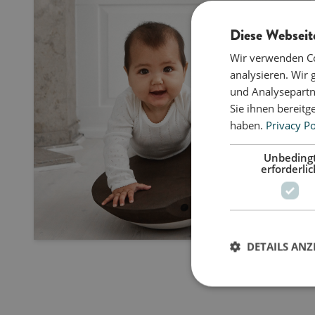
Diese Webseit
Wir verwenden Co
analysieren. Wir
und Analysepartn
Sie ihnen bereitg
haben.
Privacy Po
Unbeding
erforderlic
DETAILS ANZ