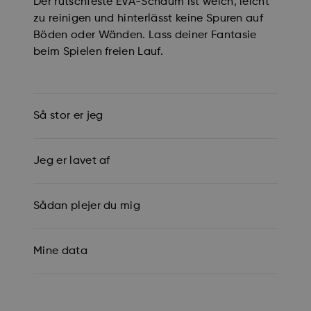
Der rutschfeste EVA-Schaum ist weich, leicht
zu reinigen und hinterlässt keine Spuren auf
Böden oder Wänden. Lass deiner Fantasie
beim Spielen freien Lauf.
Så stor er jeg
Jeg er lavet af
Sådan plejer du mig
Mine data