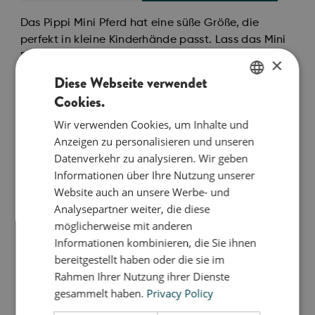
Das Pippi Mini Pferd hat eine süße Größe, die
perfekt in kleine Kinderhände passt. Lass das Mini
Pferd Teil des Spiels mit Puppen und Kuscheltieren
×
sein oder nimm es mit in die Badewanne für ein
Diese Webseite verwendet
bisschen Wasserspaß. Es schwimmt wie ein echtes
Cookies.
ENGLISH
Seepferdchen und nimmt kein Wasser auf.
Wir verwenden Cookies, um Inhalte und
DANISH
Zum Mini Pferd gehört ein kleines Heft mit vielen
Anzeigen zu personalisieren und unseren
GERMAN
lustigen Pippi Aktivitäten für dein Kind.
Datenverkehr zu analysieren. Wir geben
Informationen über Ihre Nutzung unserer
Hilfe für Mädchen auf der Flucht
Website auch an unsere Werbe- und
Mit jedem Produkt aus der bObles x Pippi
Analysepartner weiter, die diese
Kollektion unterstützt du die #pippioftoday
möglicherweise mit anderen
Initiative von Save the Children, die sich für
Informationen kombinieren, die Sie ihnen
Mädchen auf der Flucht einsetzt. Mehr
bereitgestellt haben oder die sie im
Informationen findest du unter: pippioftoday.com
Rahmen Ihrer Nutzung ihrer Dienste
gesammelt haben.
Privacy Policy