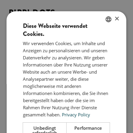
PIPPI DOTS
×
Diese Webseite verwendet
6,00
€
Cookies.
ENGLISH
Wir verwenden Cookies, um Inhalte und
IN DEN WARENKORB
DANISH
Anzeigen zu personalisieren und unseren
GERMAN
Datenverkehr zu analysieren. Wir geben
Mit einem Set dekorativer Filzpunkte kannst du
Informationen über Ihre Nutzung unserer
deiner Pippi Pferd im Handumdrehen eine
Website auch an unsere Werbe- und
persönliche Note verleihen. Platziere die Punkte
Analysepartner weiter, die diese
ganz nach deinem Geschmack und verwandle das
möglicherweise mit anderen
Pferd in ein echtes Pippi Pferd. Die Punkte sind nur
Informationen kombinieren, die Sie ihnen
einmal verwendbar
bereitgestellt haben oder die sie im
Rahmen Ihrer Nutzung ihrer Dienste
gesammelt haben.
Privacy Policy
Så stor er jeg
Unbedingt
Performance
erforderlich