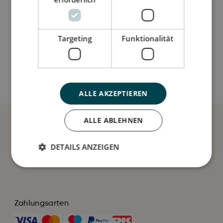
Jeg er lavet af
Sådan plejer du mig
Targeting
Funktionalität
Mine data
ALLE AKZEPTIEREN
ALLE ABLEHNEN
DETAILS ANZEIGEN
Zahlungsarten