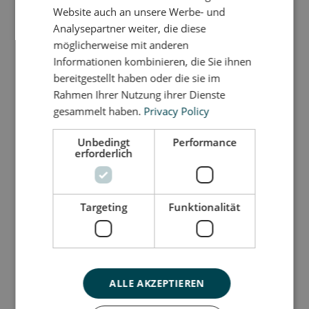
Kinder ebenso wie für Erwachsene.
Website auch an unsere Werbe- und
Das Küken liebt es, beklettert zu werden - und
Analysepartner weiter, die diese
aktiviert das Gleichgewichtsvermögen, egal ob du
möglicherweise mit anderen
groß oder klein bist.
Informationen kombinieren, die Sie ihnen
bereitgestellt haben oder die sie im
Maße: H 11 x L 26 cm x B 24 cm
Rahmen Ihrer Nutzung ihrer Dienste
Da alle unsere Spielmöbel von Hand gefertigt
gesammelt haben.
Privacy Policy
werden, ist keines genau gleich. Es kann daher zu
leichten Größenabweichungen kommen.
Unbedingt
Performance
erforderlich
Der rutschfeste EVA-Schaum ist weich, leicht zu
reinigen und hinterlässt keine Spuren auf dem
Boden oder an der Wand.
Targeting
Funktionalität
Lass deiner Fantasie beim Spielen freien Lauf!
Så stor er jeg
ALLE AKZEPTIEREN