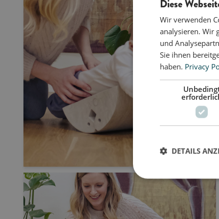
Diese Webseit
Wir verwenden Co
analysieren. Wir
und Analysepartn
Sie ihnen bereitg
haben.
Privacy Po
Unbeding
erforderlic
DETAILS ANZ