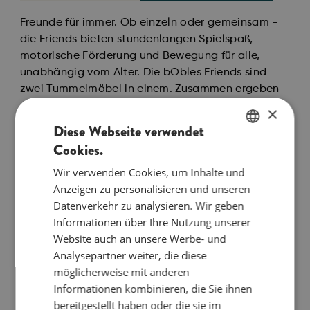
Freunde für immer. Ob einzeln oder gemeinsam -
die Friends bieten stundenlangen Spielspaß,
motorische Förderung und Bewegung für alle,
unabhängig vom Alter. Die bObles Friends sind
zwei Tummelmöbel in einem. Zusammen ergeben
sie einen Zylinder, der sich als kleiner Tisch oder
×
Hocker im Wohnzimmer nutzen lässt - auch für
Diese Webseite verwendet
Mama und Papa.
Cookies.
ENGLISH
Die Friends ermöglichen vier verschiedene
Wir verwenden Cookies, um Inhalte und
DANISH
Schaukelrichtungen, die den Gleichgewichtssinn
Anzeigen zu personalisieren und unseren
GERMAN
von Baby bis Kind fördern und herausfordern. Dein
Datenverkehr zu analysieren. Wir geben
Baby wird es lieben, in der konkaven Form zu
Informationen über Ihre Nutzung unserer
liegen und sanft vor und zurück zu wippen,
Website auch an unsere Werbe- und
während Nacken und Rücken gestärkt werden.
Analysepartner weiter, die diese
möglicherweise mit anderen
Die Friends dienen auch als kleiner Tisch und
Informationen kombinieren, die Sie ihnen
schaukelnder Hocker, die sich in jedem Raum des
bereitgestellt haben oder die sie im