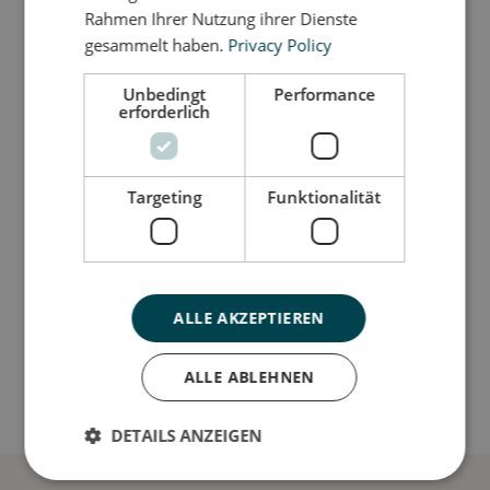
Hauses wunderbar integrieren lassen. Und wenn
Rahmen Ihrer Nutzung ihrer Dienste
die Kinder schlafen und du im Wohnzimmer
gesammelt haben.
Privacy Policy
trainierst, sind die Friends der lustigste
Trainingspartner, den du dir vorstellen kannst.
Unbedingt
Performance
erforderlich
Så stor er jeg
Targeting
Funktionalität
Jeg er lavet af
Sådan plejer du mig
ALLE AKZEPTIEREN
Mine data
ALLE ABLEHNEN
DETAILS ANZEIGEN