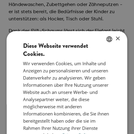
Händewaschen, Zubettgehen oder Zähneputzen -
er ist stets bereit, die Bedürfnisse der Kinder zu
unterstützen: als Hocker, Tisch oder Stuhl.
Dank des EVA-Schaums lässt sich der Elefant leicht
×
von Raum zu Raum tragen - selbst von den
Diese Webseite verwendet
Kleinsten - und das rutschfeste Material sorgt für
Cookies.
ein gutes Gefühl bei den Eltern.
ENGLISH
Wir verwenden Cookies, um Inhalte und
Vom Baby bis zum Schulkind ist der große bObles
DANISH
Anzeigen zu personalisieren und unseren
Elefant die perfekte Wippe.
GERMAN
Datenverkehr zu analysieren. Wir geben
Lege das Küken in die Wölbung und schon entsteht
Informationen über Ihre Nutzung unserer
eine lustige Wippe für das Baby - eine wunderbare
Website auch an unsere Werbe- und
Aktivität während der Elternzeit, um Nacken und
Analysepartner weiter, die diese
Rücken zu stärken, den Gleichgewichtssinn zu
möglicherweise mit anderen
stimulieren und innige Momente miteinander zu
Informationen kombinieren, die Sie ihnen
genießen.
bereitgestellt haben oder die sie im
Das Kleinkind kann zunächst im Sitzen wippen -
Rahmen Ihrer Nutzung ihrer Dienste