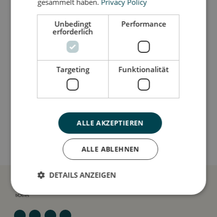
und wenn der Mut wächst, auch im Stehen.
gesammelt haben.
Privacy Policy
Unbedingt
Performance
erforderlich
Så stor er jeg
Jeg er lavet af
Targeting
Funktionalität
Sådan plejer du mig
ALLE AKZEPTIEREN
Mine data
ALLE ABLEHNEN
DETAILS ANZEIGEN