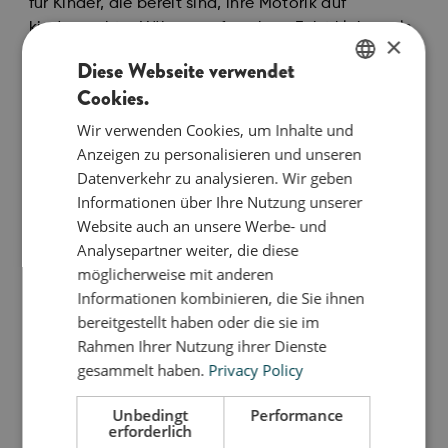
für Kinder, die bereit sind, ihre Motorik auf
kindgerechter Höhe zu erforschen. Er ist kleiner als
×
Elephant L und dadurch leichter für Kinder zu
Diese Webseite verwendet
handhaben. Das macht ihn ideal für die ersten
Cookies.
Balanceschritte, Wippbewegungen und aktives
ENGLISH
Spiel.
Wir verwenden Cookies, um Inhalte und
DANISH
Anzeigen zu personalisieren und unseren
Babys können sich auf den gewölbten Rücken des
GERMAN
Datenverkehr zu analysieren. Wir geben
Elefanten legen, um ihre Nackenmuskulatur zu
Informationen über Ihre Nutzung unserer
stärken. Wenn der Elephant umgedreht wird,
Website auch an unsere Werbe- und
können sie in der Rundung platziert werden und
Analysepartner weiter, die diese
sanft schaukeln. Das stimuliert Rücken und
möglicherweise mit anderen
Gleichgewichtssinn.
Informationen kombinieren, die Sie ihnen
bereitgestellt haben oder die sie im
Wenn das Kind älter wird, bietet Elephant M Halt
Rahmen Ihrer Nutzung ihrer Dienste
beim Hochziehen und kann im Alltag als Hocker,
gesammelt haben.
Privacy Policy
Tritthilfe oder Wippe genutzt werden. Die
rutschfeste Oberfläche aus weichem EVA-Schaum
Unbedingt
Performance
macht ihn sicher in der Anwendung und leicht zu
erforderlich
bewegen, auch für kleine Hände und Füße.