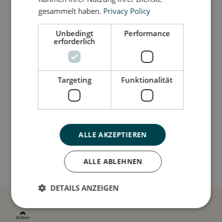
zu überwinden gilt, wird die Körperwahrnehmung
gesammelt haben.
Privacy Policy
deines Babys spielerisch gefördert.
Unbedingt
Performance
erforderlich
Så stor er jeg
Targeting
Funktionalität
Jeg er lavet af
Sådan plejer du mig
ALLE AKZEPTIEREN
Mine data
ALLE ABLEHNEN
DETAILS ANZEIGEN