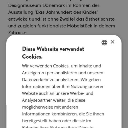
Designmuseum Dänemark im Rahmen der
Ausstellung "Das Jahrhundert des Kindes"
entwickelt und ist ohne Zweifel das ästhetischste
und zugleich funktionalste Möbelstück in deinem
Zuhause.
×
Die bObles Design Edition ist in drei Höhen
Diese Webseite verwendet
erhältlich: 36 cm, 24 cm und 12 cm. Ob gemeinsam
Cookies.
ENGLISH
oder einzeln genutzt, sie regen Fantasie,
Wir verwenden Cookies, um Inhalte und
Bewegung und Spiel an.
DANISH
Anzeigen zu personalisieren und unseren
Für die Kleinsten in der Familie ist die Design
GERMAN
Datenverkehr zu analysieren. Wir geben
Edition in allen drei Höhen ein echter Traum. Dein
Informationen über Ihre Nutzung unserer
krabbelndes Baby wird es lieben, wenn sich das
Website auch an unsere Werbe- und
Wohnzimmer von einer langweiligen
Analysepartner weiter, die diese
Wüstenwanderung in einen
möglicherweise mit anderen
Babybewegungsparcours mit unzähligen
Informationen kombinieren, die Sie ihnen
Möglichkeiten verwandelt - zum Krabbeln, Klettern
bereitgestellt haben oder die sie im
und Durchschlüpfen. Wenn es Höhen und Abstände
Rahmen Ihrer Nutzung ihrer Dienste