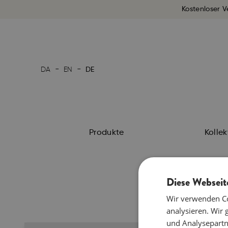
Kostenloser V
-
-
DA
EN
DE
Produkte
Kolle
Diese Webseit
Wir verwenden Co
analysieren. Wir
und Analysepartn