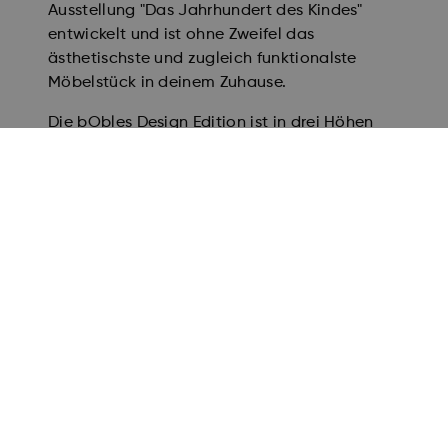
Ausstellung "Das Jahrhundert des Kindes"
entwickelt und ist ohne Zweifel das
ästhetischste und zugleich funktionalste
Möbelstück in deinem Zuhause.
Die bObles Design Edition ist in drei Höhen
erhältlich: 36 cm, 24 cm und 12 cm. Ob
gemeinsam oder einzeln genutzt, sie regen
Fantasie, Bewegung und Spiel an.
Für die Kleinsten in der Familie ist die Design
Edition in allen drei Höhen ein echter Traum.
Dein krabbelndes Baby wird es lieben, wenn
sich das Wohnzimmer von einer langweiligen
Wüstenwanderung in einen
Babybewegungsparcours mit unzähligen
Möglichkeiten verwandelt - zum Krabbeln,
Klettern und Durchschlüpfen. Wenn es Höhen
und Abstände zu überwinden gilt, wird die