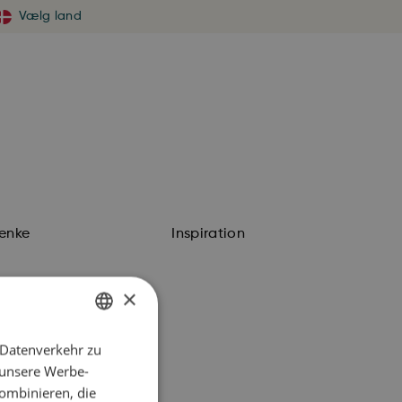
Vælg land
enke
Inspiration
×
 Datenverkehr zu
ENGLISH
 unsere Werbe-
DANISH
ombinieren, die