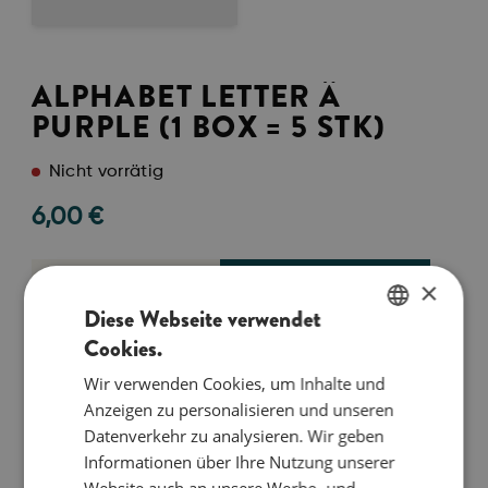
ALPHABET LETTER Ä
PURPLE (1 BOX = 5 STK)
Nicht vorrätig
6,00
€
IN DEN WARENKORB
×
Diese Webseite verwendet
0
Cookies.
ENGLISH
Wir verwenden Cookies, um Inhalte und
DANISH
Anzeigen zu personalisieren und unseren
Så stor er jeg
GERMAN
Datenverkehr zu analysieren. Wir geben
Informationen über Ihre Nutzung unserer
Jeg er lavet af