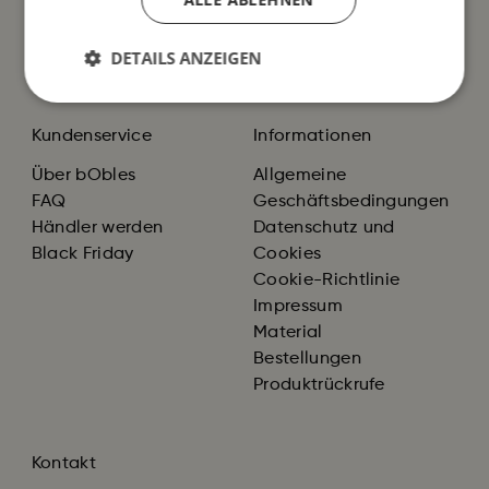
DETAILS ANZEIGEN
Kundenservice
Informationen
Über bObles
Allgemeine
FAQ
Geschäftsbedingungen
Händler werden
Datenschutz und
Black Friday
Cookies
Cookie-Richtlinie
Impressum
Material
Bestellungen
Produktrückrufe
Kontakt